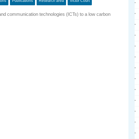
ions
Publications
Research area
Victor Court
and communication technologies (ICTs) to a low carbon