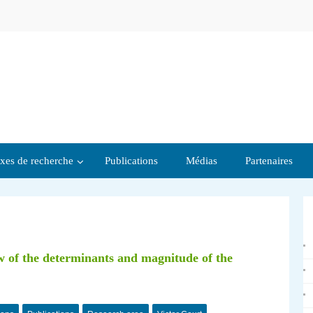
xes de recherche
Publications
Médias
Partenaires
ew of the determinants and magnitude of the