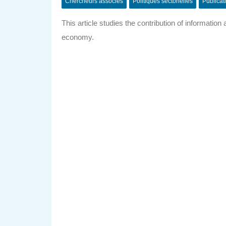
Chercheurs associés
Politiques sectorielles
Publicat
This article studies the contribution
of information 
economy.