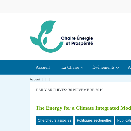
Accueil
La Chaire
Évènements
A
Accueil
|
|
|
DAILY ARCHIVES: 30 NOVEMBRE 2019
The Energy for a Climate Integrated Model
Chercheurs associés
Politiques sectorielles
Publicat