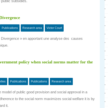
public subsidies.
 Divergence
Publications
Research area
Victor Court
ande Divergence » en apportant une analyse des causes
ique.
vernment policy when social norms matter for the
elles
Publications
Publications
Research area
 model of public good provision and social approval in a
herence to the social norm maximizes social welfare it is by
rd it.