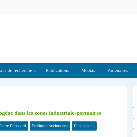
xes de recherche
Publications
Médias
Partenaires
gène dans les zones industrialo-portuaires
Pierre Ponssard
Politiques sectorielles
Publications