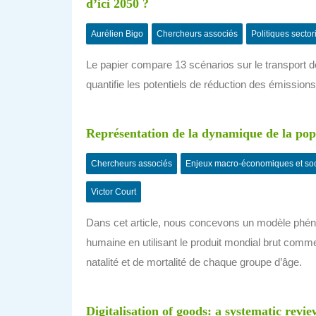
d’ici 2050 ?
Aurélien Bigo
Chercheurs associés
Politiques sector
Le papier compare 13 scénarios sur le transport 
quantifie les potentiels de réduction des émissions
Représentation de la dynamique de la po
Chercheurs associés
Enjeux macro-économiques et so
Victor Court
Dans cet article, nous concevons un modèle phén
humaine en utilisant le produit mondial brut comm
natalité et de mortalité de chaque groupe d’âge.
Digitalisation of goods: a systematic revi