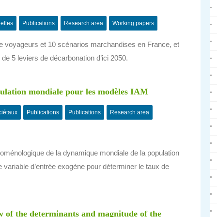
ielles
Publications
Research area
Working papers
de voyageurs et 10 scénarios marchandises en France, et
 de 5 leviers de décarbonation d’ici 2050.
pulation mondiale pour les modèles IAM
ciétaux
Publications
Publications
Research area
oménologique de la dynamique mondiale de la population
e variable d’entrée exogène pour déterminer le taux de
ew of the determinants and magnitude of the