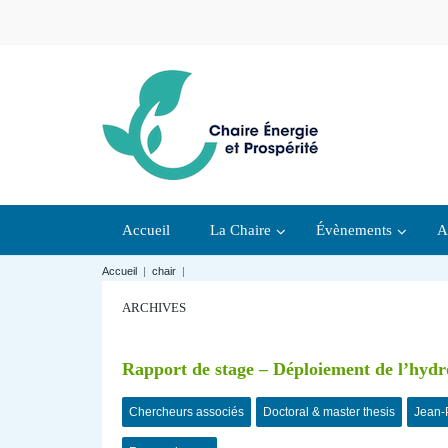
Accueil
La Chaire
Évènements
A
Accueil
|
chair
|
ARCHIVES
Rapport de stage – Déploiement de l’hydro
Chercheurs associés
Doctoral & master thesis
Jean-