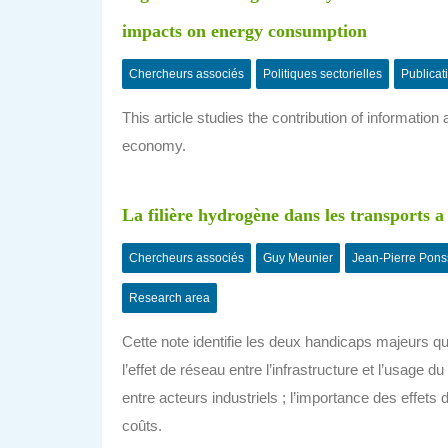
impacts on energy consumption
Chercheurs associés
Politiques sectorielles
Publicat
This article studies the contribution
of information 
economy.
La filière hydrogène dans les transports 
Chercheurs associés
Guy Meunier
Jean-Pierre Pons
Research area
Cette note identifie les deux handicaps majeurs que
l’effet de réseau entre l’infrastructure et l’usage
entre acteurs industriels ; l’importance des effets
coûts.