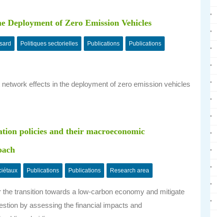
he Deployment of Zero Emission Vehicles
sard
Politiques sectorielles
Publications
Publications
t network effects in the deployment of zero emission vehicles
ation policies and their macroeconomic
oach
ciétaux
Publications
Publications
Research area
r the transition towards a low-carbon economy and mitigate
estion by assessing the financial impacts and