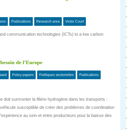
ions
Publications
Research area
Victor Court
and communication technologies (ICTs) to a low carbon
a besoin de l’Europe
sard
Policy papers
Politiques sectorielles
Publications
 doit surmonter la filière hydrogène dans les transports :
 du véhicule susceptible de créer des problèmes de coordination
 d’expérience au sein et entre producteurs pour la baisse des