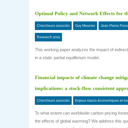
Optimal Policy and Network Effects for t
Chercheurs associés
Guy Meunier
Jean-Pierre Pons
Research area
This working paper analyzes the impact of indirec
in a static partial equilibrium model.
Financial impacts of climate change mitig
implications: a stock-flow consistent appr
Chercheurs associés
Enjeux macro-économiques et so
To what extent can worldwide carbon pricing foste
the effects of global warming? We address this qu