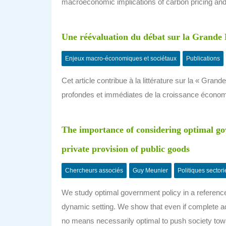
macroeconomic implications of carbon pricing and 
Une réévaluation du débat sur la Grande
Enjeux macro-économiques et sociétaux
Publications
Cet article contribue à la littérature sur la « Gr
profondes et immédiates de la croissance économ
The importance of considering optimal go
private provision of public goods
Chercheurs associés
Guy Meunier
Politiques sectori
We study optimal government policy in a reference
dynamic setting. We show that even if complete ad
no means necessarily optimal to push society towa