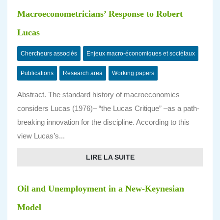
Macroeconometricians’ Response to Robert
Lucas
Chercheurs associés
Enjeux macro-économiques et sociétaux
Publications
Research area
Working papers
Abstract. The standard history of macroeconomics
considers Lucas (1976)– “the Lucas Critique” –as a path-
breaking innovation for the discipline. According to this
view Lucas’s...
LIRE LA SUITE
Oil and Unemployment in a New-Keynesian
Model