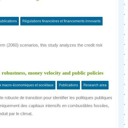
ublications
Régulations financières et financements innovants
 (2060) scenarios, this study analyzes the credit risk
 robustness, money velocity and public policies
x macro-économiques et sociétaux
Publications
Research area
e robuste de transition pour identifier les politiques publiques
c uniquement des capitaux intensifs en combustibles fossiles,
uit par le climat.