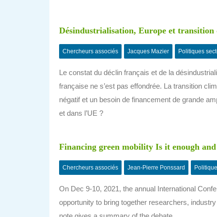
Désindustrialisation, Europe et transition
Chercheurs associés
Jacques Mazier
Politiques sect
Le constat du déclin français et de la désindustri
française ne s’est pas effondrée. La transition cl
négatif et un besoin de financement de grande amp
et dans l’UE ?
Financing green mobility Is it enough and
Chercheurs associés
Jean-Pierre Ponssard
Politique
On Dec 9-10, 2021, the annual International Conf
opportunity to bring together researchers, industr
note gives a summary of the debate.