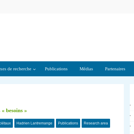
xes de recherche
Publications
Médias
Partenaires
 « besoins »
ciétaux
Hadrien Lantremange
Publications
Research area