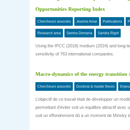
Opportunities Reporting Index
Chercheurs associés
Jeanne Amar
Publications
P
Research area
Samira Demaria
Sandra Rigot
Using the IPCC (2018) medium (2024) and long-term
sensitivity of 763 international companies.
Macro-dynamics of the energy transition :
Chercheurs associés
Doctoral & master thesis
Enjeu
L’objectif de ce travail était de développer un modèl
permettant d’éviter soit un équilibre attractif ave
soit un effondrement dû a un moment de Minsky ind