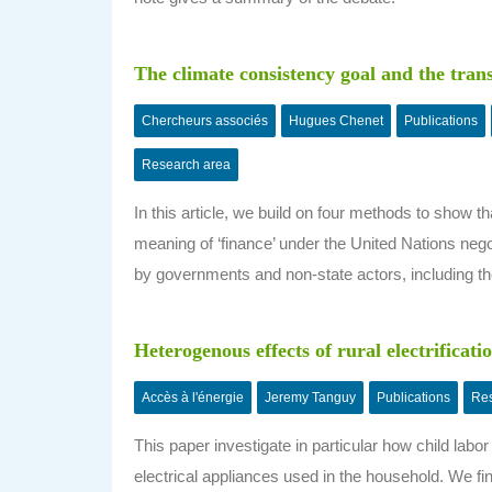
The climate consistency goal and the tran
Chercheurs associés
Hugues Chenet
Publications
Research area
In this article, we build on four methods to show 
meaning of ‘finance’ under the United Nations nego
by governments and non-state actors, including the
Heterogenous effects of rural electrificati
Accès à l'énergie
Jeremy Tanguy
Publications
Res
This paper investigate in particular how child labor
electrical appliances used in the household. We fin