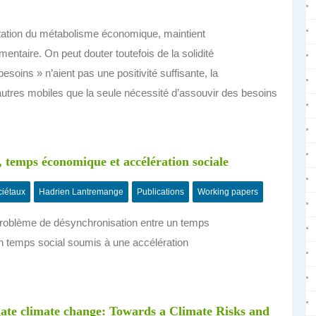
itation du métabolisme économique, maintient
taire. On peut douter toutefois de la solidité
« besoins » n’aient pas une positivité suffisante, la
autres mobiles que la seule nécessité d’assouvir des besoins
 temps économique et accélération sociale
ciétaux
Hadrien Lantremange
Publications
Working papers
problème de désynchronisation entre un temps
 un temps social soumis à une accélération
gate climate change: Towards a Climate Risks and