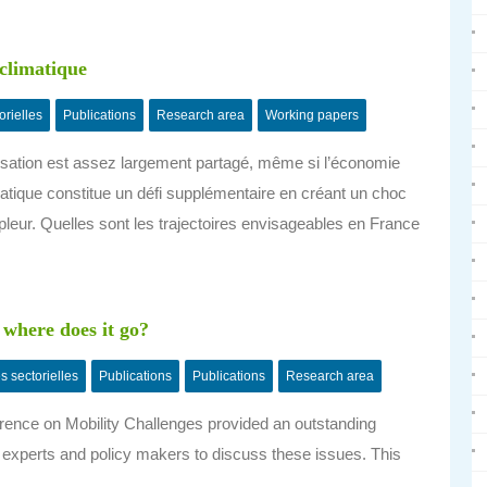
 climatique
orielles
Publications
Research area
Working papers
alisation est assez largement partagé, même si l’économie
imatique constitue un défi supplémentaire en créant un choc
leur. Quelles sont les trajectoires envisageables en France
 where does it go?
s sectorielles
Publications
Publications
Research area
erence on Mobility Challenges provided an outstanding
y experts and policy makers to discuss these issues. This