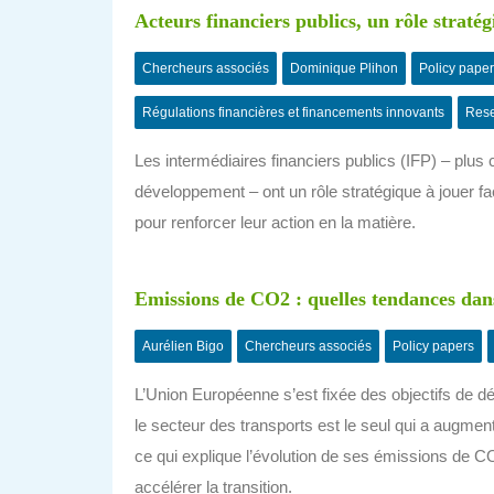
Acteurs financiers publics, un rôle stratég
Chercheurs associés
Dominique Plihon
Policy pape
Régulations financières et financements innovants
Rese
Les intermédiaires financiers publics (IFP) – pl
développement – ont un rôle stratégique à jouer fa
pour renforcer leur action en la matière.
Emissions de CO2 : quelles tendances dan
Aurélien Bigo
Chercheurs associés
Policy papers
L’Union Européenne s’est fixée des objectifs de d
le secteur des transports est le seul qui a augme
ce qui explique l’évolution de ses émissions de CO
accélérer la transition.