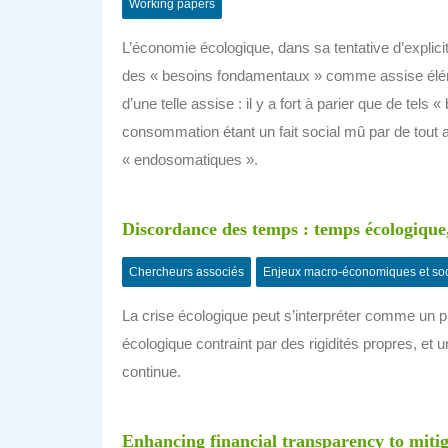
Working papers
L’économie écologique, dans sa tentative d’explic
des « besoins fondamentaux » comme assise élémen
d’une telle assise : il y a fort à parier que de tels 
consommation étant un fait social mû par de tout 
« endosomatiques ».
Discordance des temps : temps écologique,
Chercheurs associés
Enjeux macro-économiques et so
La crise écologique peut s’interpréter comme un 
écologique contraint par des rigidités propres, et
continue.
Enhancing financial transparency to miti