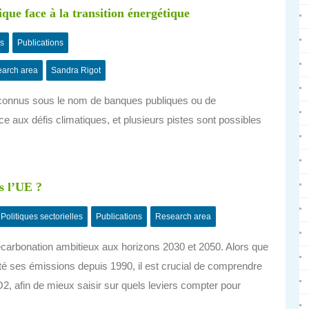
ique face à la transition énergétique
rs
Publications
arch area
Sandra Rigot
us connus sous le nom de banques publiques ou de
ce aux défis climatiques, et plusieurs pistes sont possibles
s l’UE ?
Politiques sectorielles
Publications
Research area
écarbonation ambitieux aux horizons 2030 et 2050. Alors que
nté ses émissions depuis 1990, il est crucial de comprendre
2, afin de mieux saisir sur quels leviers compter pour