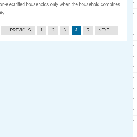
n non-electrified households only when the household combines
ity.
← PREVIOUS
1
2
3
4
5
NEXT →