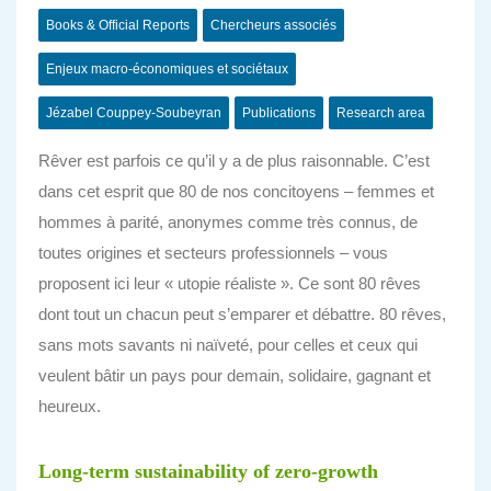
Books & Official Reports
Chercheurs associés
Enjeux macro-économiques et sociétaux
Jézabel Couppey-Soubeyran
Publications
Research area
Rêver est parfois ce qu’il y a de plus raisonnable. C’est
dans cet esprit que 80 de nos concitoyens – femmes et
hommes à parité, anonymes comme très connus, de
toutes origines et secteurs professionnels – vous
proposent ici leur « utopie réaliste ». Ce sont 80 rêves
dont tout un chacun peut s’emparer et débattre. 80 rêves,
sans mots savants ni naïveté, pour celles et ceux qui
veulent bâtir un pays pour demain, solidaire, gagnant et
heureux.
Long-term sustainability of zero-growth