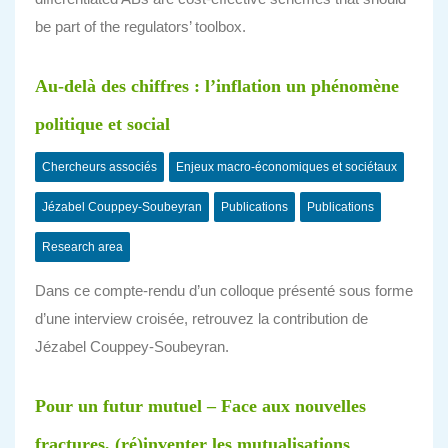
be part of the regulators’ toolbox.
Au-delà des chiffres : l’inflation un phénomène
politique et social
Chercheurs associés
Enjeux macro-économiques et sociétaux
Jézabel Couppey-Soubeyran
Publications
Publications
Research area
Dans ce compte-rendu d’un colloque présenté sous forme
d’une interview croisée, retrouvez la contribution de
Jézabel Couppey-Soubeyran.
Pour un futur mutuel – Face aux nouvelles
fractures, (ré)inventer les mutualisations