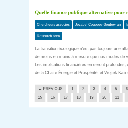
Quelle finance publique alternative pour ré
Chercheurs associés
Jézabel Couppey-Soubeyran
M
Research area
La transition écologique n’est pas toujours une affa
de moins en moins à mesure que nos modes de vi
Les implications financières en seront profondes, 
de la Chaire Énergie et Prospérité, et Wojtek Kalin
← PREVIOUS
1
2
3
4
5
6
15
16
17
18
19
20
21