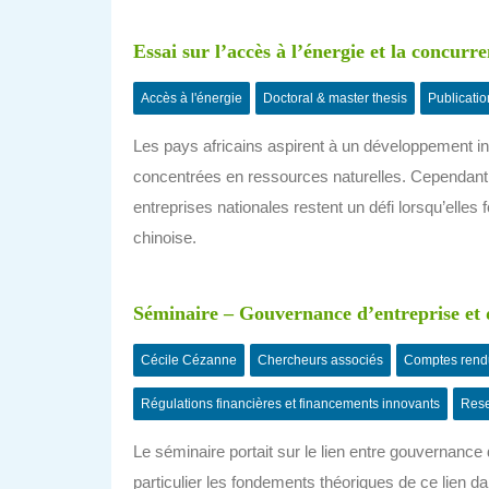
Essai sur l’accès à l’énergie et la concur
Accès à l'énergie
Doctoral & master thesis
Publicatio
Les pays africains aspirent à un développement ind
concentrées en ressources naturelles. Cependant, l’
entreprises nationales restent un défi lorsqu’elle
chinoise.
Séminaire – Gouvernance d’entreprise et 
Cécile Cézanne
Chercheurs associés
Comptes rend
Régulations financières et financements innovants
Rese
Le séminaire portait sur le lien entre gouvernance 
particulier les fondements théoriques de ce lien d