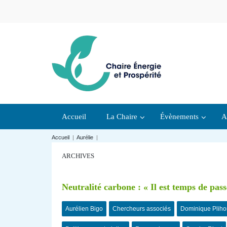
Accueil
La Chaire
Évènements
A
Accueil
|
Aurélie
|
ARCHIVES
Neutralité carbone : « Il est temps de passe
Aurélien Bigo
Chercheurs associés
Dominique Pliho