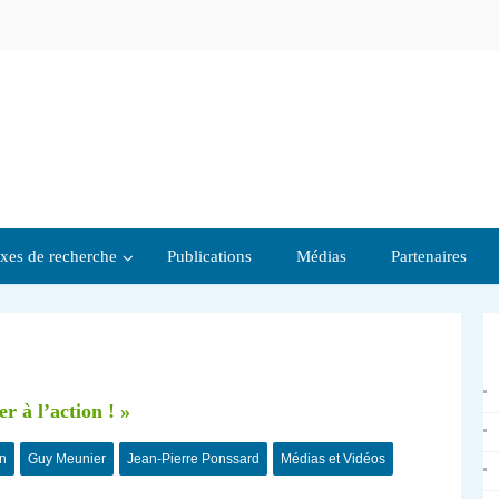
xes de recherche
Publications
Médias
Partenaires
r à l’action ! »
n
Guy Meunier
Jean-Pierre Ponssard
Médias et Vidéos