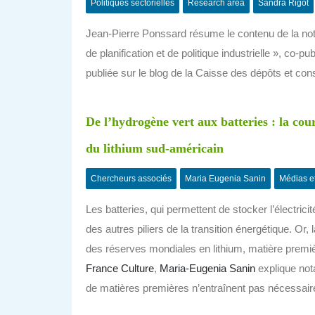
Politiques sectorielles
Research area
Sandra Rigot
Jean-Pierre Ponssard résume le contenu de la note
de planification et de politique industrielle », co-p
publiée sur le blog de la Caisse des dépôts et con
De l’hydrogène vert aux batteries : la cou
du lithium sud-américain
Chercheurs associés
Maria Eugenia Sanin
Médias e
Les batteries, qui permettent de stocker l’électrici
des autres piliers de la transition énergétique. Or, 
des réserves mondiales en lithium, matière premiè
France Culture
,
Maria-Eugenia Sanin
explique nota
de matières premières n’entraînent pas nécessair