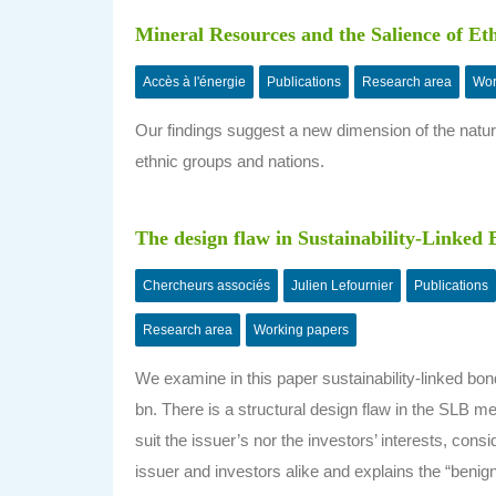
Mineral Resources and the Salience of Eth
Accès à l'énergie
Publications
Research area
Wor
Our findings suggest a new dimension of the natura
ethnic groups and nations.
The design flaw in Sustainability-Linked
Chercheurs associés
Julien Lefournier
Publications
Research area
Working papers
We examine in this paper sustainability-linked 
bn. There is a structural design flaw in the SLB m
suit the issuer’s nor the investors’ interests, consi
issuer and investors alike and explains the “benig