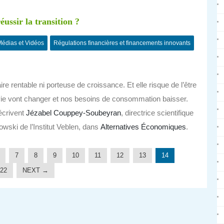
ussir la transition ?
édias et Vidéos
Régulations financières et financements innovants
ire rentable ni porteuse de croissance. Et elle risque de l’être
e vont changer et nos besoins de consommation baisser.
écrivent
Jézabel Couppey-Soubeyran
, directrice scientifique
owski de l’Institut Veblen, dans
Alternatives Économiques
.
7
8
9
10
11
12
13
14
22
NEXT →