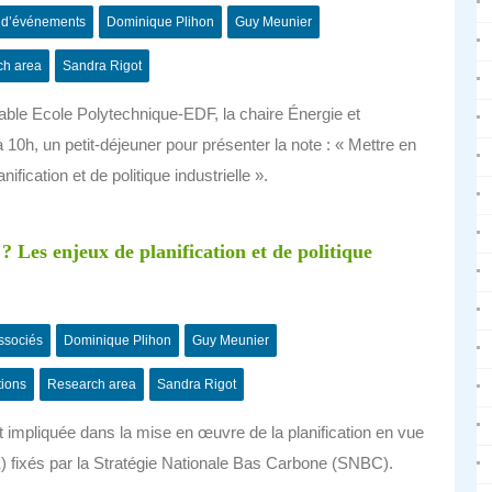
 d’événements
Dominique Plihon
Guy Meunier
ch area
Sandra Rigot
ble Ecole Polytechnique-EDF, la chaire Énergie et
 10h, un petit-déjeuner pour présenter la note : « Mettre en
fication et de politique industrielle ».
? Les enjeux de planification et de politique
ssociés
Dominique Plihon
Guy Meunier
tions
Research area
Sandra Rigot
 impliquée dans la mise en œuvre de la planification en vue
ZE) fixés par la Stratégie Nationale Bas Carbone (SNBC).