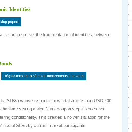
nic Identities
king papers
l resource curse: the fragmentation of identities, between
 Bonds
Régulations financières et financements innovants
bonds (SLBs) whose issuance now totals more than USD 200
echanism: setting a significant coupon step-up does not
dering conditionality. This creates a no win situation for the
n” use of SLBs by current market participants.