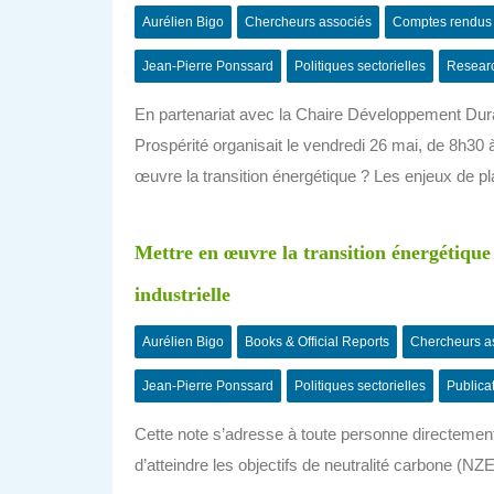
Aurélien Bigo
Chercheurs associés
Comptes rendus
Jean-Pierre Ponssard
Politiques sectorielles
Resear
En partenariat avec la Chaire Développement Dura
Prospérité organisait le vendredi 26 mai, de 8h30 à
œuvre la transition énergétique ? Les enjeux de plani
Mettre en œuvre la transition énergétique 
industrielle
Aurélien Bigo
Books & Official Reports
Chercheurs a
Jean-Pierre Ponssard
Politiques sectorielles
Publica
Cette note s’adresse à toute personne directement
d’atteindre les objectifs de neutralité carbone (N