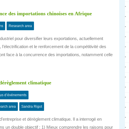
rence des importations chinoises en Afrique
ns
Research area
ustriel pour diversifier leurs exportations, actuellement
électrification et le renforcement de la compétitivité des
s font face à la concurrence des importations, notamment celle
dérèglement climatique
us d’événements
arch area
Sandra Rigot
d’entreprise et dérèglement climatique. Il a interrogé en
ans un double objectif : 1) Mieux comprendre les raisons pour