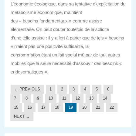
L’économie écologique, dans sa tentative d’explicitation du
métabolisme économique, maintient
des « besoins fondamentaux » comme assise
élémentaire. On peut douter toutefois de la solidité
d’une telle assise : il y a fort à parier que de tels « besoins
» n’aient pas une positivité suffisante, la
consommation étant un fait social mû par de tout autres
mobiles que la seule nécessité d’assouvir des besoins «
endosomatiques ».
← PREVIOUS
1
2
3
4
5
6
7
8
9
10
11
12
13
14
15
16
17
18
19
20
21
22
NEXT →