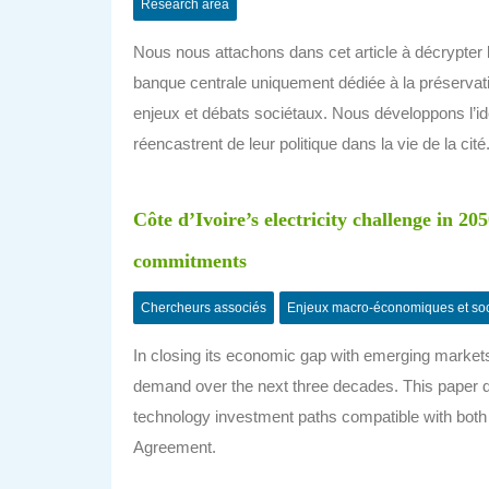
Research area
Nous nous attachons dans cet article à décrypter 
banque centrale uniquement dédiée à la préservat
enjeux et débats sociétaux. Nous développons l’id
réencastrent de leur politique dans la vie de la cité
Côte d’Ivoire’s electricity challenge in 
commitments
Chercheurs associés
Enjeux macro-économiques et so
In closing its economic gap with emerging markets, 
demand over the next three decades. This paper dev
technology investment paths compatible with both 
Agreement.