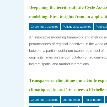
Deepening the territorial Life Cycle Asse
modelling: First insights from an applicat
Chercheurs associés
Politiques sectorielles
Publicat
An innovative modelling framework and metrics a
performances of regional incentives in the wood e
between a partial equilibrium economic model of t
originality relies on the computation of regional ec
indirect spatial and market interactions.
Transparence climatique : une étude explo
climatiques des sociétés cotées à l’échelle
Chercheurs associés
Jeanne Amar
Policy papers