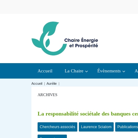
Accueil
La Chaire
Évènements
A
Accueil
|
Aurélie
|
ARCHIVES
La responsabilité sociétale des banques ce
Chercheurs associés
Laurence Scialom
Publications