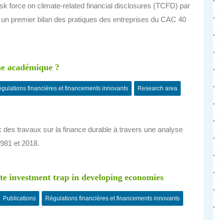
sk force on climate-related financial disclosures (TCFD) par
sse un premier bilan des pratiques des entreprises du CAC 40
che académique ?
gulations financières et financements innovants
Research area
ieux des travaux sur la finance durable à travers une analyse
981 et 2018.
ate investment trap in developing economies
Publications
Régulations financières et financements innovants