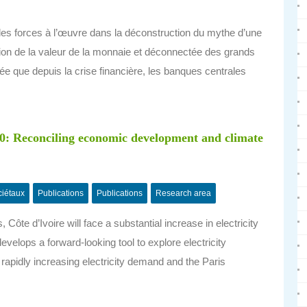
les forces à l’œuvre dans la déconstruction du mythe d’une
ion de la valeur de la monnaie et déconnectée des grands
ée que depuis la crise financière, les banques centrales
.
2050: Reconciling economic development and climate
ciétaux
Publications
Publications
Research area
Côte d’Ivoire will face a substantial increase in electricity
elops a forward-looking tool to explore electricity
rapidly increasing electricity demand and the Paris