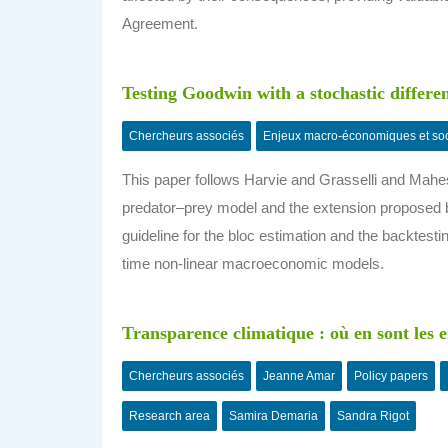
Agreement.
Testing Goodwin with a stochastic differ
Chercheurs associés
Enjeux macro-économiques et so
This paper follows Harvie and Grasselli and Mahe
predator–prey model and the extension proposed by
guideline for the bloc estimation and the backtesti
time non-linear macroeconomic models.
Transparence climatique : où en sont les e
Chercheurs associés
Jeanne Amar
Policy papers
Research area
Samira Demaria
Sandra Rigot