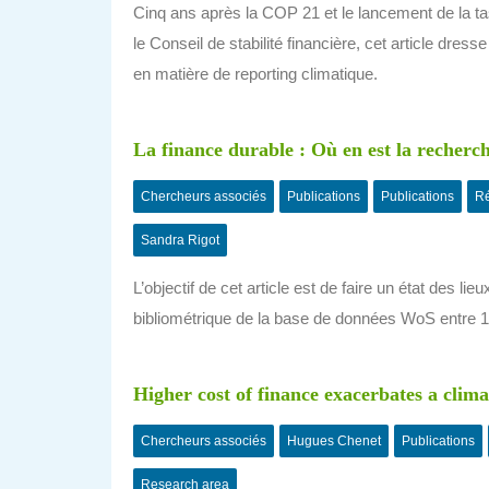
Cinq ans après la COP 21 et le lancement de la ta
le Conseil de stabilité financière, cet article dre
en matière de reporting climatique.
La finance durable : Où en est la recher
Chercheurs associés
Publications
Publications
Ré
Sandra Rigot
L’objectif de cet article est de faire un état des l
bibliométrique de la base de données WoS entre 1
Higher cost of finance exacerbates a clim
Chercheurs associés
Hugues Chenet
Publications
Research area