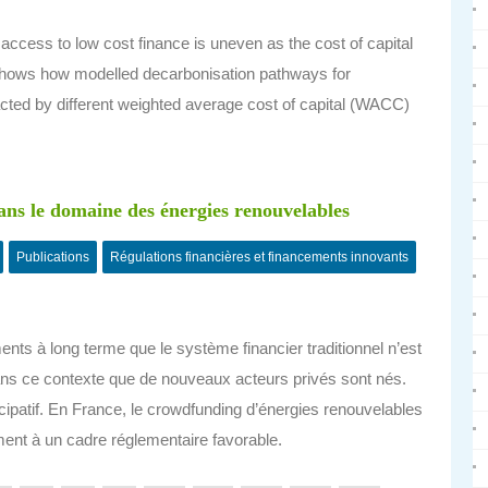
t access to low cost finance is uneven as the cost of capital
y shows how modelled decarbonisation pathways for
cted by different weighted average cost of capital (WACC)
ns le domaine des énergies renouvelables
Publications
Régulations financières et financements innovants
ents à long terme que le système financier traditionnel n’est
ns ce contexte que de nouveaux acteurs privés sont nés.
cipatif. En France, le crowdfunding d’énergies renouvelables
ent à un cadre réglementaire favorable.