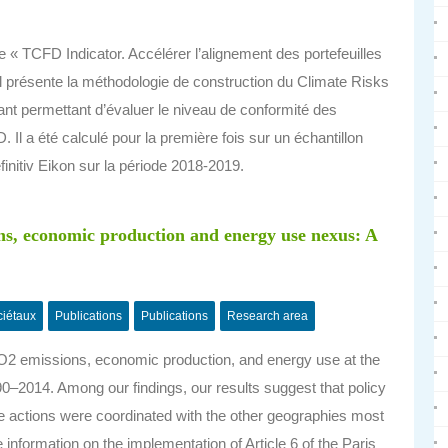
 « TCFD Indicator. Accélérer l’alignement des portefeuilles
Il présente la méthodologie de construction du Climate Risks
nt permettant d’évaluer le niveau de conformité des
l a été calculé pour la première fois sur un échantillon
nitiv Eikon sur la période 2018-2019.
ns, economic production and energy use nexus: A
ciétaux
Publications
Publications
Research area
O2 emissions, economic production, and energy use at the
990–2014. Among our findings, our results suggest that policy
te actions were coordinated with the other geographies most
information on the implementation of Article 6 of the Paris