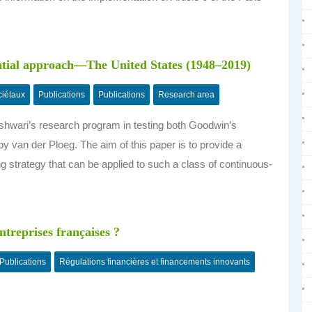
ential approach—The United States (1948–2019)
ciétaux
Publications
Publications
Research area
shwari’s research program in testing both Goodwin’s
 van der Ploeg. The aim of this paper is to provide a
ng strategy that can be applied to such a class of continuous-
ntreprises françaises ?
Publications
Régulations financières et financements innovants