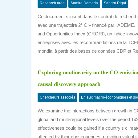
Research area
Samira Demaria
Sandra Rigot
Ce document s’inscrit dans le contrat de recherche
avec une trajectoire 2° C » financé par l’ADEME. 
and Opportunities Index (CRORI), un indice innova
entreprises avec les recommandations de la TCFD. I
mondial à partir des bases de données CDP et Refi
Exploring nonlinearity on the CO emissio
causal discovery approach
Chercheurs associés
Enjeux macro-économiques et so
We examine the interactions between growth in C
global and multi-regional levels over the period 1
effectiveness could be gained if a country’s clima
affected by their consequences, providing valuable 