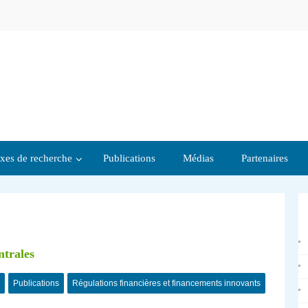
xes de recherche
Publications
Médias
Partenaires
ntrales
Publications
Régulations financières et financements innovants