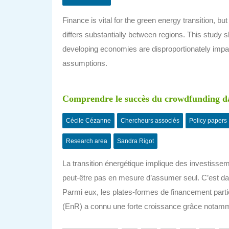
Finance is vital for the green energy transition, bu
differs substantially between regions. This stud
developing economies are disproportionately impa
assumptions.
Comprendre le succès du crowdfunding da
Cécile Cézanne
Chercheurs associés
Policy papers
Research area
Sandra Rigot
La transition énergétique implique des investissem
peut-être pas en mesure d’assumer seul. C’est da
Parmi eux, les plates-formes de financement parti
(EnR) a connu une forte croissance grâce notamm