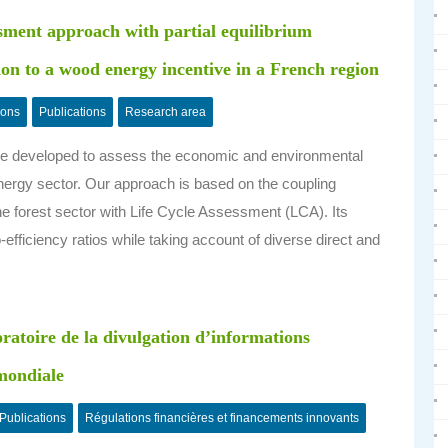
ssment approach with partial equilibrium
ion to a wood energy incentive in a French region
ions
Publications
Research area
re developed to assess the economic and environmental
nergy sector. Our approach is based on the coupling
he forest sector with Life Cycle Assessment (LCA). Its
o-efficiency ratios while taking account of diverse direct and
ratoire de la divulgation d’informations
 mondiale
Publications
Régulations financières et financements innovants