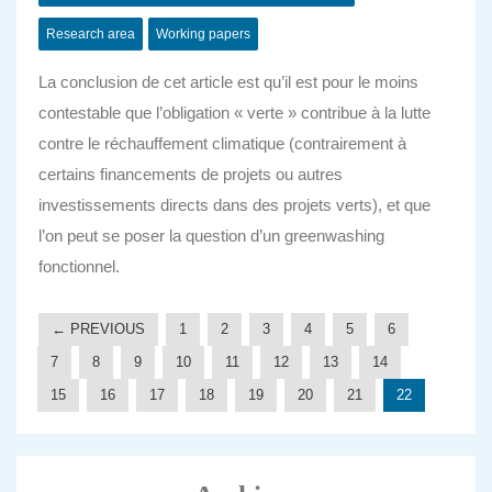
Research area
Working papers
La conclusion de cet article est qu’il est pour le moins
contestable que l’obligation « verte » contribue à la lutte
contre le réchauffement climatique (contrairement à
certains financements de projets ou autres
investissements directs dans des projets verts), et que
l’on peut se poser la question d’un greenwashing
fonctionnel.
← PREVIOUS
1
2
3
4
5
6
7
8
9
10
11
12
13
14
15
16
17
18
19
20
21
22