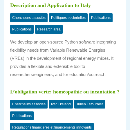
Description and Application to Italy
Chercheurs associés
Politiques sectorielles
Publications
Publications
Research area
We develop an open-source Python software integrating
flexibility needs from Variable Renewable Energies
(VREs) in the development of regional energy mixes. It
provides a flexible and extensible tool to
researchers/engineers, and for education/outreach.
L’obligation verte: homéopathie ou incantation ?
Chercheurs associés
Ivar Ekeland
Julien Lefournier
Publications
Régulations financières et financements innovants