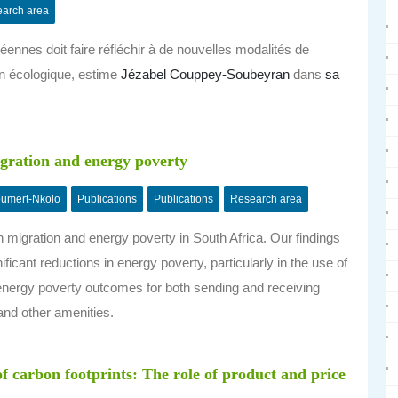
arch area
éennes doit faire réfléchir à de nouvelles modalités de
on écologique, estime
Jézabel Couppey-Soubeyran
dans
sa
gration and energy poverty
umert-Nkolo
Publications
Publications
Research area
migration and energy poverty in South Africa. Our findings
icant reductions in energy poverty, particularly in the use of
s energy poverty outcomes for both sending and receiving
nd other amenities.
of carbon footprints: The role of product and price