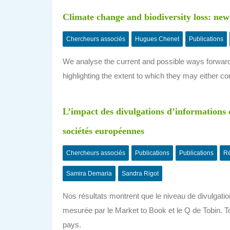
Climate change and biodiversity loss: new t
Chercheurs associés
Hugues Chenet
Publications
We analyse the current and possible ways forward i
highlighting the extent to which they may either c
L’impact des divulgations d’informations 
sociétés européennes
Chercheurs associés
Publications
Publications
Ré
Samira Demaria
Sandra Rigot
Nos résultats montrent que le niveau de divulgatio
mesurée par le Market to Book et le Q de Tobin. To
pays.