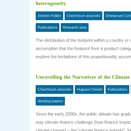
heterogeneity
Antonin Pottier
Chercheurs associés
Emmanuel Com
Publications
Research area
The distribution of the footprint within a country 
assumption that the footprint from a product categ
explore the limitations of this proportionality assu
Unravelling the Narratives of the Climate
Chercheurs associés
Hugues Chenet
Publications
Working papers
Since the early 2000s, the public debate has gradua
way climate finance challenge (how finance impact
climate change) – the “climate finance agenda”. Ye