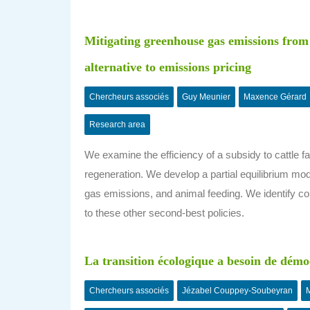
Mitigating greenhouse gas emissions from t
alternative to emissions pricing
Chercheurs associés
Guy Meunier
Maxence Gérard
Research area
We examine the efficiency of a subsidy to cattle f
regeneration. We develop a partial equilibrium mode
gas emissions, and animal feeding. We identify con
to these other second-best policies.
La transition écologique a besoin de démo
Chercheurs associés
Jézabel Couppey-Soubeyran
M