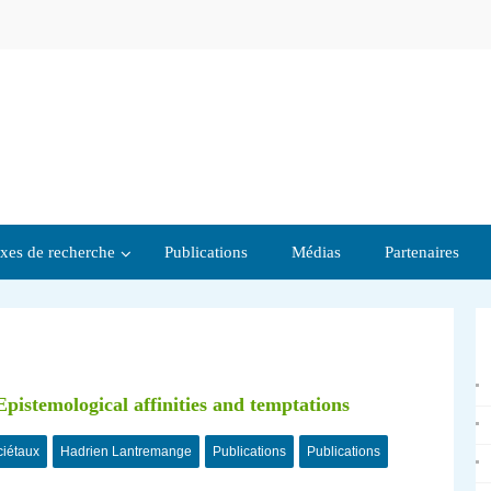
xes de recherche
Publications
Médias
Partenaires
pistemological affinities and temptations
ciétaux
Hadrien Lantremange
Publications
Publications