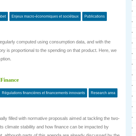
bet
Enjeux macro-économiques et sociétaux
Publications
is regularly computed using consumption data, and with the
ory is proportional to the spending on that product. Here, we
mption.
 Finance
Régulations financières et financements innovants
Research area
lly filled with normative proposals aimed at tackling the two-
s climate stability and how finance can be impacted by
t, although parts of this agenda are already discussed by the