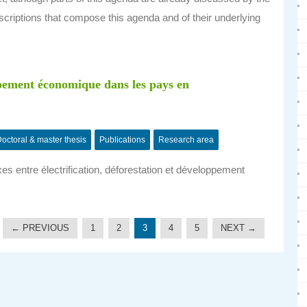
rescriptions that compose this agenda and of their underlying
ppement économique dans les pays en
octoral & master thesis
Publications
Research area
s entre électrification, déforestation et développement
← PREVIOUS
1
2
3
4
5
NEXT →