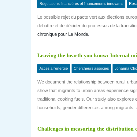
Régulations financières et financements innovants
Rese
Le possible rejet du pacte vert aux élections europ
débattre et de décider du processus de la transiti
chronique pour Le Monde.
Leaving the hearth you know: Internal mi
Accès à l'énergie
Chercheurs associés
Johanna Cho
We document the relationship between rural–urban 
show that migrants to urban areas experience signif
traditional cooking fuels. Our study also explore
households, gender differences among migrants, a
Challenges in measuring the distribution 