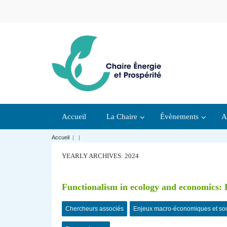
Accueil
La Chaire
Évènements
A
Accueil
|
|
YEARLY ARCHIVES: 2024
Functionalism in ecology and economics: E
Chercheurs associés
Enjeux macro-économiques et so