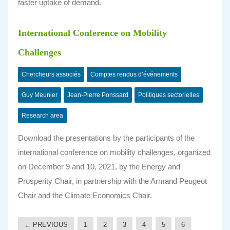
faster uptake of demand.
International Conference on Mobility
Challenges
Chercheurs associés
Comptes rendus d’événements
Guy Meunier
Jean-Pierre Ponssard
Politiques sectorielles
Research area
Download the presentations by the participants of the
international conference on mobility challenges, organized
on December 9 and 10, 2021, by the Energy and
Prosperity Chair, in partnership with the Armand Peugeot
Chair and the Climate Economics Chair.
← PREVIOUS
1
2
3
4
5
6