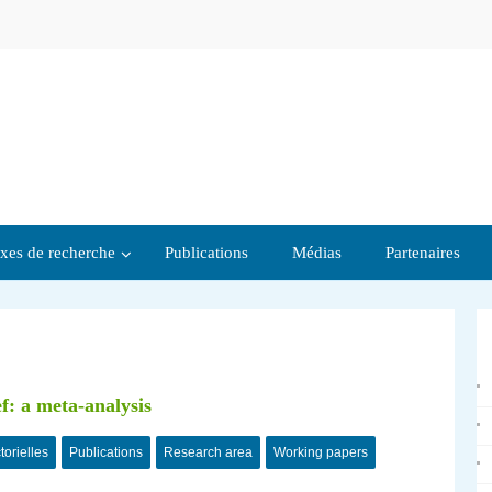
xes de recherche
Publications
Médias
Partenaires
ef: a meta-analysis
torielles
Publications
Research area
Working papers