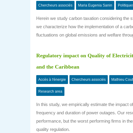
Chercheurs associés
Maria Eugenia Sanin
Politique
Herein we study carbon taxation considering the st
we characterize how the implementation of a carbo
fluctuations on global emissions and welfare throug
Regulatory impact on Quality of Electrici
and the Caribbean
Accès à l'énergie
Chercheurs associés
Mathieu Cout
Research area
In this study, we empirically estimate the impact 
frequency and duration of power outages. Our resul
performance, but the worst performing firms in the
quality regulation.