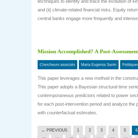
techniques to identify and trace the evolution of k
and (ii) climate-related financial risks. Equity ret
central banks engage more frequently and intensely
Mission Accomplished? A Post-Assessmen
Chercheurs associés
Maria Eugenia Sanin
Politique
This paper leverages a new method in the construct
This paper adopts a Bayesian structural time ser
contemporaneous predictors related to power sect
for each post-intervention period and analyze the
with counterfactual estimates.
← PREVIOUS
1
2
3
4
5
6