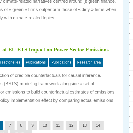
ey climate-related narratives centred around (i) green finance,
urns of « green » firms outperform those of « dirty » firms when
 with climate-related topics.
t of EU ETS Impact on Power Sector Emissions
s sectorielles
Publications
Publications
Research area
ion of credible counterfactuals for causal inference.
ies (BSTS) modeling framework alongside a set of
or emissions to build counterfactual estimates of emissions
 policy implementation effect by comparing actual emissions
7
8
9
10
11
12
13
14