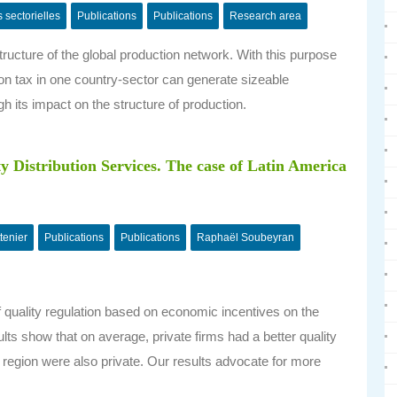
s sectorielles
Publications
Publications
Research area
ructure of the global production network. With this purpose
n tax in one country-sector can generate sizeable
h its impact on the structure of production.
ty Distribution Services. The case of Latin America
tenier
Publications
Publications
Raphaël Soubeyran
of quality regulation based on economic incentives on the
ts show that on average, private firms had a better quality
 region were also private. Our results advocate for more