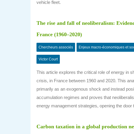
vehicle fleet.
The rise and fall of neoliberalism: Eviden
France (1960–2020)
Chercheurs associés
Enjeux macro-économiques et so
Victor Court
This article explores the critical role of energy in
crisis, in France between 1960 and 2020. This anal
primarily as an exogenous shock and instead posit
accumulation regimes and proves that neoliberalism’
energy management strategies, opening the door to
Carbon taxation in a global production n