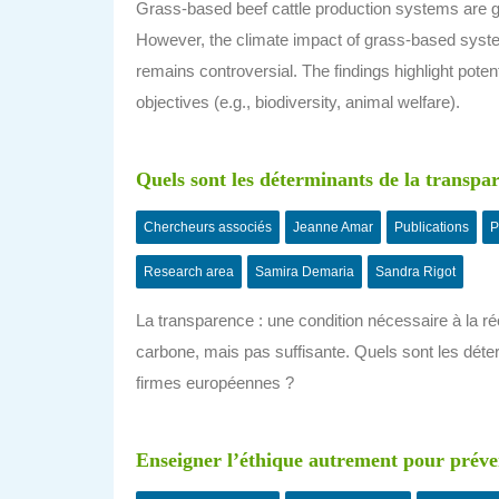
Grass-based beef cattle production systems are ge
However, the climate impact of grass-based sys
remains controversial. The findings highlight poten
objectives (e.g., biodiversity, animal welfare).
Quels sont les déterminants de la transpa
Chercheurs associés
Jeanne Amar
Publications
P
Research area
Samira Demaria
Sandra Rigot
La transparence : une condition nécessaire à la 
carbone, mais pas suffisante. Quels sont les déte
firmes européennes ?
Enseigner l’éthique autrement pour préveni