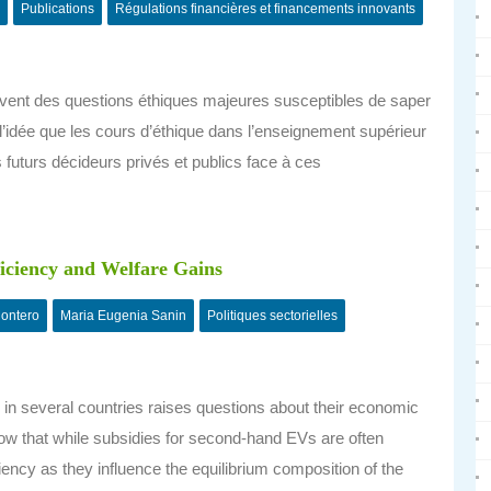
Publications
Régulations financières et financements innovants
ulèvent des questions éthiques majeures susceptibles de saper
nd l’idée que les cours d’éthique dans l’enseignement supérieur
 futurs décideurs privés et publics face à ces
iciency and Welfare Gains
ontero
Maria Eugenia Sanin
Politiques sectorielles
in several countries raises questions about their economic
how that while subsidies for second-hand EVs are often
ciency as they influence the equilibrium composition of the