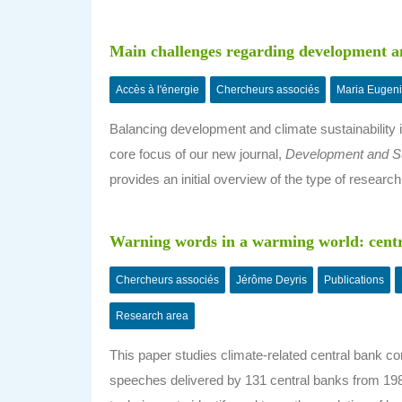
Main challenges regarding development an
Accès à l'énergie
Chercheurs associés
Maria Eugeni
Balancing development and climate sustainability is
core focus of our new journal,
Development and Su
provides an initial overview of the type of resear
Warning words in a warming world: cent
Chercheurs associés
Jérôme Deyris
Publications
Research area
This paper studies climate-related central bank c
speeches delivered by 131 central banks from 198