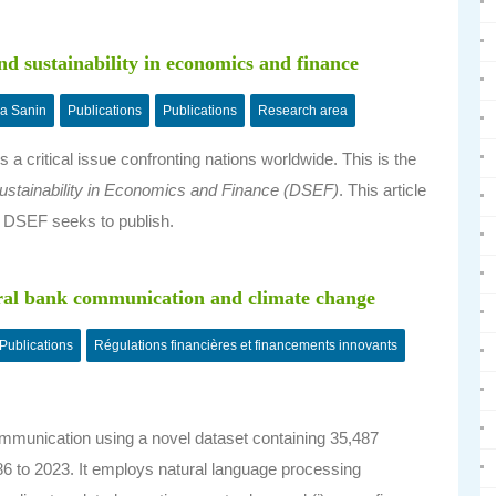
d sustainability in economics and finance
a Sanin
Publications
Publications
Research area
 a critical issue confronting nations worldwide. This is the
stainability in Economics and Finance (DSEF)
. This article
ch DSEF seeks to publish.
ral bank communication and climate change
Publications
Régulations financières et financements innovants
ommunication using a novel dataset containing 35,487
6 to 2023. It employs natural language processing