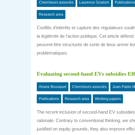
Chercheurs associés
Laurence Scialom
Publications
Research area
Conflits d’intérêts et capture des régulateurs so
la légitimité de l’action publique. Cet article défe
peuvent être structurés de sorte de lieux armer les
problématiques.
Evaluating second-hand EVs subsidies Eff
Ariane Bousquet
Chercheurs associés
Juan-Pablo M
Publications
Research area
Working papers
The recent inclusion of second-hand EV subsidies 
rationale. Contrary to conventional thinking, we s
justified on equity grounds, they also improve effi