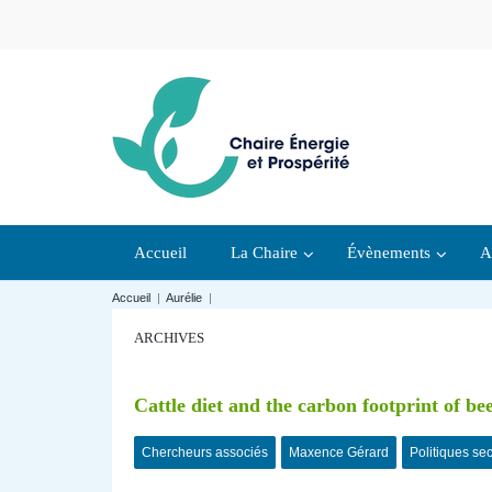
Accueil
La Chaire
Évènements
A
Accueil
|
Aurélie
|
ARCHIVES
Cattle diet and the carbon footprint of be
Chercheurs associés
Maxence Gérard
Politiques sec