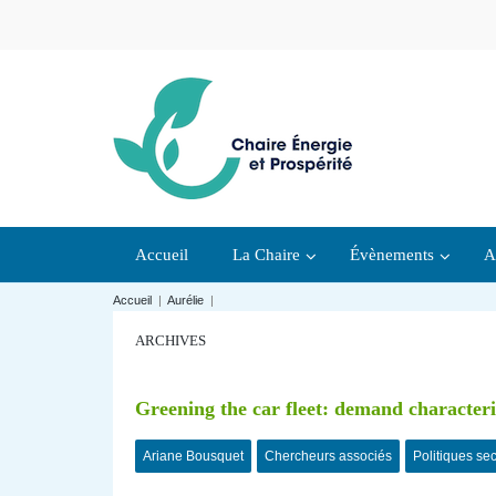
Accueil
La Chaire
Évènements
A
Accueil
|
Aurélie
|
ARCHIVES
Greening the car fleet: demand characteri
Ariane Bousquet
Chercheurs associés
Politiques sec