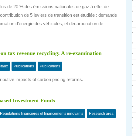
lus de 20 % des émissions nationales de gaz à effet de
a contribution de 5 leviers de transition est étudiée : demande
mmation d’énergie des véhicules, et décarbonation de
rbon tax revenue recycling: A re-examination
étaux
Publications
Publications
butive impacts of carbon pricing reforms.
-based Investment Funds
Régulations financières et financements innovants
Research area