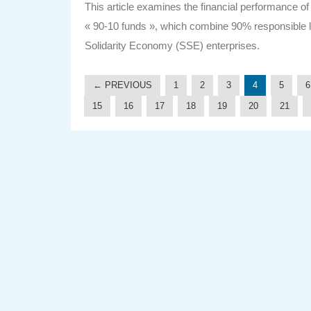
This article examines the financial performance o
« 90-10 funds », which combine 90% responsible l
Solidarity Economy (SSE) enterprises.
← PREVIOUS
1
2
3
4
5
6
15
16
17
18
19
20
21