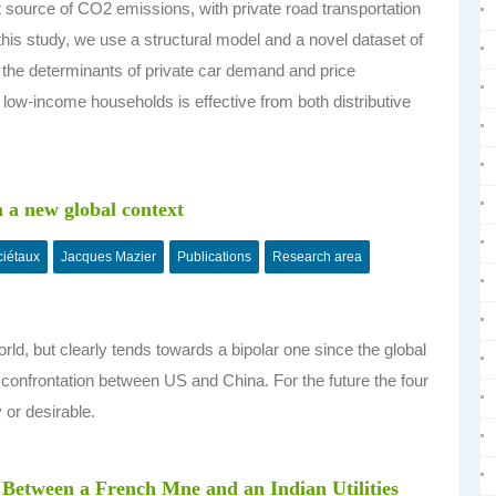
st source of CO2 emissions, with private road transportation
this study, we use a structural model and a novel dataset of
the determinants of private car demand and price
g low-income households is effective from both distributive
n a new global context
ciétaux
Jacques Mazier
Publications
Research area
ld, but clearly tends towards a bipolar one since the global
confrontation between US and China. For the future the four
 or desirable.
tween a French Mne and an Indian Utilities