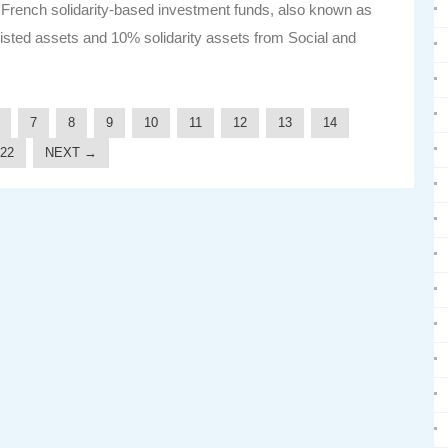
f French solidarity-based investment funds, also known as
isted assets and 10% solidarity assets from Social and
7
8
9
10
11
12
13
14
22
NEXT →