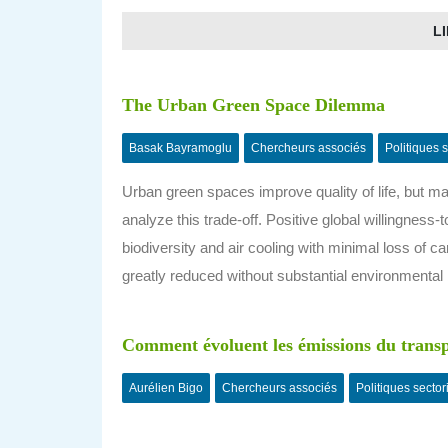
LI
The Urban Green Space Dilemma
Basak Bayramoglu
Chercheurs associés
Politiques s
Urban green spaces improve quality of life, but m
analyze this trade-off. Positive global willingnes
biodiversity and air cooling with minimal loss of 
greatly reduced without substantial environmental 
Comment évoluent les émissions du transp
Aurélien Bigo
Chercheurs associés
Politiques sector