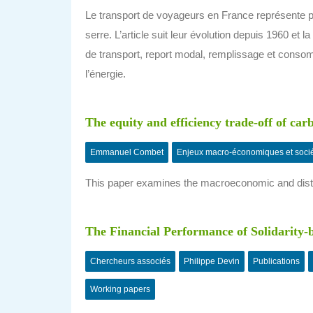
Le transport de voyageurs en France représente p
serre. L’article suit leur évolution depuis 1960 et l
de transport, report modal, remplissage et conso
l’énergie.
The equity and efficiency trade-off of ca
Emmanuel Combet
Enjeux macro-économiques et soci
This paper examines the macroeconomic and distri
The Financial Performance of Solidarity
Chercheurs associés
Philippe Devin
Publications
Working papers