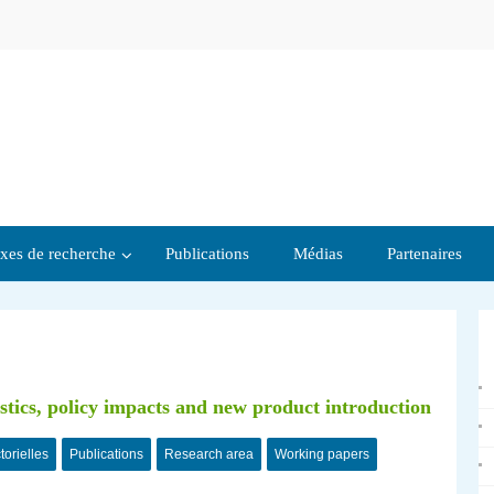
xes de recherche
Publications
Médias
Partenaires
stics, policy impacts and new product introduction
torielles
Publications
Research area
Working papers