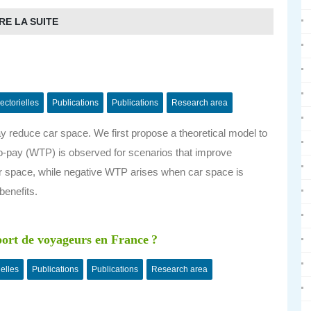
RE LA SUITE
ectorielles
Publications
Publications
Research area
ay reduce car space. We first propose a theoretical model to
s-to-pay (WTP) is observed for scenarios that improve
car space, while negative WTP arises when car space is
benefits.
ort de voyageurs en France ?
ielles
Publications
Publications
Research area