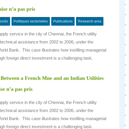
se n’a pas pris
ociés
Politiques sectorielles
Publications
Research area
ly service in the city of Chennai, the French utility
echnical assistance from 2002 to 2006, under the
 World Bank. This case illustrates how instilling managerial
ugh foreign direct investment is a challenging task.
tween a French Mne and an Indian Utilities
e n’a pas pris
ly service in the city of Chennai, the French utility
echnical assistance from 2002 to 2006, under the
 World Bank. This case illustrates how instilling managerial
ugh foreign direct investment is a challenging task.