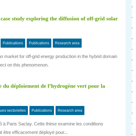
ase study exploring the diffusion of off-grid solar
Publications
Publications
Research area
an market for off-grid energy production in the hybrid domain
eflect on this phenomenon.
e du déploiement de l’hydrogène vert pour la
ques sectorielles
Publications
Research area
5 à Paris Saclay. Cette thèse examine les conditions
t être efficacement déployé pour...